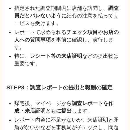
指定された調査期間内に店舗を訪問し、
調査
員だとバレないように
細心の注意を払ってサ
ービスを受けます。
レポートで求められる
チェック項目
や
お店の
人への質問事項
を事前に確認し、実行しま
す。
特に、
レシート等の
来店証明
などの提出物は
重要です。
STEP3：調査レポートの提出と報酬の確定
帰宅後、マイページから
調査レポートを作
成・来店証明ともに提出
します。
レポート内容に不足がないか、来店証明と矛
盾がないかなどを事務局がチェックし、問題