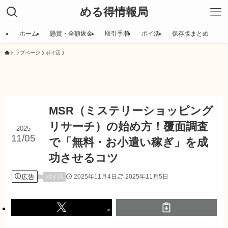
める得情報局
ホーム
懸賞・全額返金
取引手順
ポイ活
保存版まとめ
トップページ
ポイ活
MSR（ミステリーショッピング
リサーチ）の始め方！覆面調査
2025
11/05
で「無料・お小遣い稼ぎ」を成
功させるコツ
広告
2025年11月4日
2025年11月5日
ポイ活