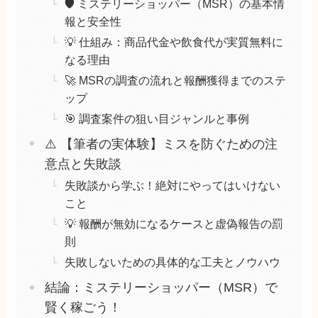
🛡️ ミステリーショッパー（MSR）の基本情
報と安全性
💡 仕組み：商品代金や飲食代が実質無料に
なる理由
🚀 MSRの調査の流れと報酬獲得までのステ
ップ
🎯 調査案件の狙い目ジャンルと事例
⚠️ 【筆者の実体験】ミスを防ぐための注
意点と失敗談
失敗談から学ぶ！絶対にやってはいけない
こと
💡 報酬が無効になるケースと虚偽報告の罰
則
失敗しないための具体的な工夫とノウハウ
結論：ミステリーショッパー（MSR）で
賢く稼ごう！