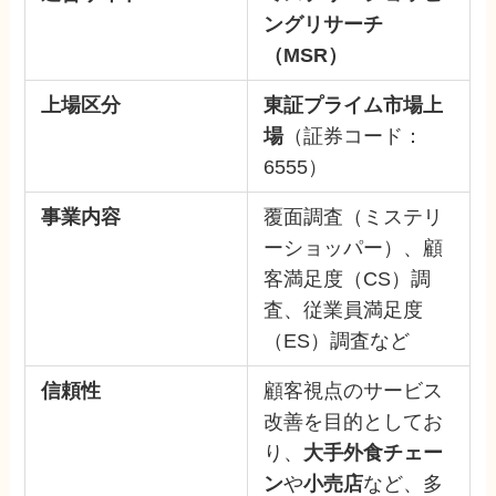
ングリサーチ
（MSR）
上場区分
東証プライム市場上
場
（証券コード：
6555）
事業内容
覆面調査（ミステリ
ーショッパー）、顧
客満足度（CS）調
査、従業員満足度
（ES）調査など
信頼性
顧客視点のサービス
改善を目的としてお
り、
大手外食チェー
ン
や
小売店
など、多