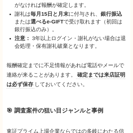
がなければ報酬が確定します。
謝礼は
毎月15日と月末
に付与され、
銀行振込
または
選べるe-GIFT
で受け取れます（初回は
銀行振込のみ）。
注意：
3年以上ログイン・謝礼がない場合は退
会処理・保有謝礼破棄となります。
報酬確定までに不足情報があれば電話やメールで
連絡が来ることがあります。
確定までは来店証明
は必ず保存
しておいてください。
🎯 調査案件の
狙い目ジャンル
と事例
東証プライム上場企業ならではの多岐にわたる信