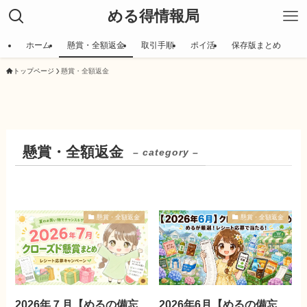
める得情報局
ホーム
懸賞・全額返金
取引手順
ポイ活
保存版まとめ
トップページ
懸賞・全額返金
懸賞・全額返金
– category –
懸賞・全額返金
懸賞・全額返金
2026年７月【めるの備忘
2026年6月【めるの備忘