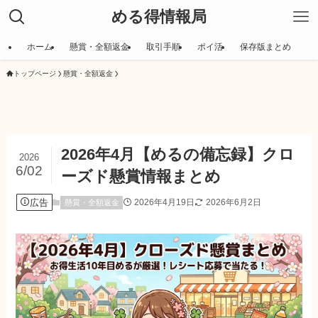
める得情報局
ホーム
懸賞・全額返金
取引手順
ポイ活
保存版まとめ
トップページ
懸賞・全額返金
2026年4月【めるの備忘録】クロ
2026
6/02
ーズド懸賞情報まとめ
広告
2026年4月19日
2026年6月2日
懸賞・全額返金