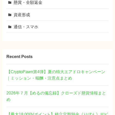
懸賞・全額返金
資産形成
通信・スマホ
Recent Posts
【CryptoPawn第4弾】夏の特大エアドロキャンペーン
｜ミッション・報酬・注意点まとめ
2026年７月【めるの備忘録】クローズド懸賞情報まと
め
【最大18,000Vポイント】積立定期預金《りぼん》デビ